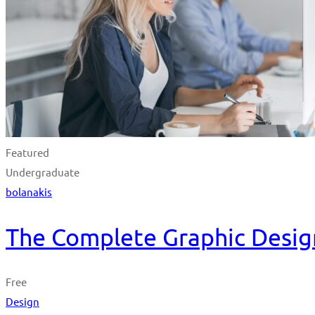
Featured
Undergraduate
bolanakis
The Complete Graphic Desig
Free
Design