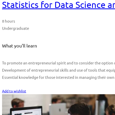
Statistics for Data Science 
8 hours
Undergraduate
What you'll learn
To promote an entrepreneurial spirit and to consider the optio
Development of entrepreneurial skills and use of tools that equi
Essential knowledge for those interested in managing their own
Start Learning
Add to wishlist