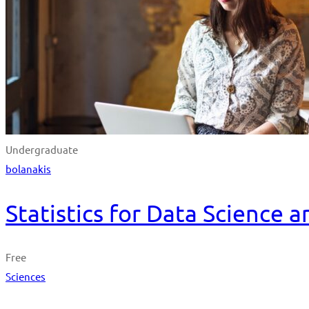
Undergraduate
bolanakis
Statistics for Data Science 
Free
Sciences