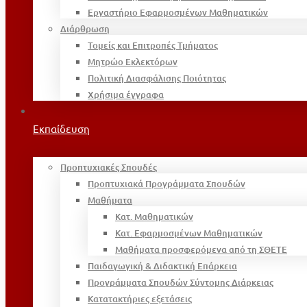
Εργαστήριο Εφαρμοσμένων Μαθηματικών
Διάρθρωση
Τομείς και Επιτροπές Τμήματος
Μητρώο Εκλεκτόρων
Πολιτική Διασφάλισης Ποιότητας
Χρήσιμα έγγραφα
Εκπαίδευση
Προπτυχιακές Σπουδές
Προπτυχιακά Προγράμματα Σπουδών
Μαθήματα
Κατ. Μαθηματικών
Κατ. Εφαρμοσμένων Μαθηματικών
Μαθήματα προσφερόμενα από τη ΣΘΕΤΕ
Παιδαγωγική & Διδακτική Επάρκεια
Προγράμματα Σπουδών Σύντομης Διάρκειας
Κατατακτήριες εξετάσεις