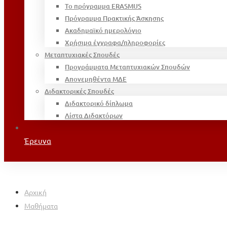
Το πρόγραμμα ERASMUS
Πρόγραμμα Πρακτικής Άσκησης
Ακαδημαϊκό ημερολόγιο
Χρήσιμα έγγραφα/πληροφορίες
Μεταπτυχιακές Σπουδές
Προγράμματα Μεταπτυχιακών Σπουδών
Απονεμηθέντα ΜΔΕ
Διδακτορικές Σπουδές
Διδακτορικό δίπλωμα
Λίστα Διδακτόρων
Έρευνα
Αρχική
Μαθήματα