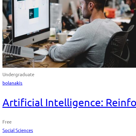
Undergraduate
bolanakis
Artificial Intelligence: Rei
Free
Social Sciences