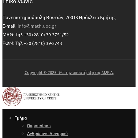
Επικοινωνία
Πανεπιστημιούπολη Βουτών, 70013 Ηράκλειο Κρήτης
E-mail:
info@math.uoc.gr
ΜΑΘ: Τηλ +30 (2810) 39-3751/52
ΕΦΜ: Τηλ +30 (2810) 39-3743
Copyright © 2025– Με την υποστήριξη της Μ.Ψ.Δ.
Τμήμα
Παρουσίαση
Ανθρώπινο Δυναμικό