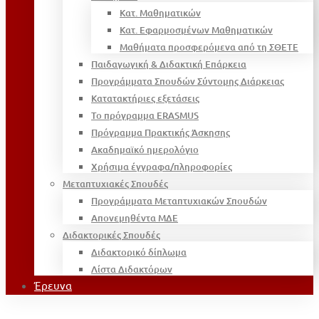
Κατ. Μαθηματικών
Κατ. Εφαρμοσμένων Μαθηματικών
Μαθήματα προσφερόμενα από τη ΣΘΕΤΕ
Παιδαγωγική & Διδακτική Επάρκεια
Προγράμματα Σπουδών Σύντομης Διάρκειας
Κατατακτήριες εξετάσεις
Το πρόγραμμα ERASMUS
Πρόγραμμα Πρακτικής Άσκησης
Ακαδημαϊκό ημερολόγιο
Χρήσιμα έγγραφα/πληροφορίες
Μεταπτυχιακές Σπουδές
Προγράμματα Μεταπτυχιακών Σπουδών
Απονεμηθέντα ΜΔΕ
Διδακτορικές Σπουδές
Διδακτορικό δίπλωμα
Λίστα Διδακτόρων
Έρευνα