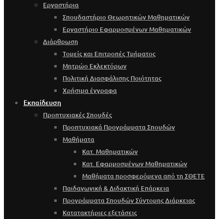
Εργαστήρια
Σπουδαστήριο Θεωρητικών Μαθηματικών
Εργαστήριο Εφαρμοσμένων Μαθηματικών
Διάρθρωση
Τομείς και Επιτροπές Τμήματος
Μητρώο Εκλεκτόρων
Πολιτική Διασφάλισης Ποιότητας
Χρήσιμα έγγραφα
Εκπαίδευση
Προπτυχιακές Σπουδές
Προπτυχιακά Προγράμματα Σπουδών
Μαθήματα
Κατ. Μαθηματικών
Κατ. Εφαρμοσμένων Μαθηματικών
Μαθήματα προσφερόμενα από τη ΣΘΕΤΕ
Παιδαγωγική & Διδακτική Επάρκεια
Προγράμματα Σπουδών Σύντομης Διάρκειας
Κατατακτήριες εξετάσεις