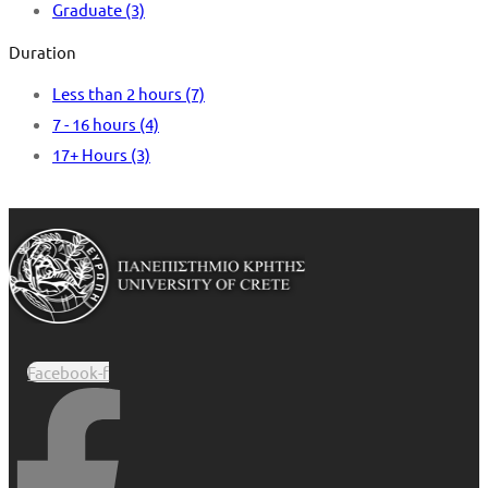
Graduate
(3)
Duration
Less than 2 hours
(7)
7 - 16 hours
(4)
17+ Hours
(3)
Facebook-f