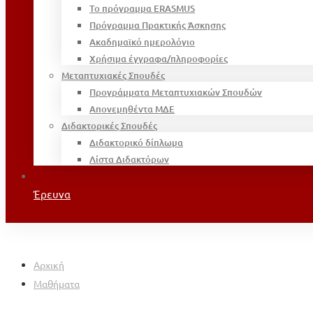
Το πρόγραμμα ERASMUS
Πρόγραμμα Πρακτικής Άσκησης
Ακαδημαϊκό ημερολόγιο
Χρήσιμα έγγραφα/πληροφορίες
Μεταπτυχιακές Σπουδές
Προγράμματα Μεταπτυχιακών Σπουδών
Απονεμηθέντα ΜΔΕ
Διδακτορικές Σπουδές
Διδακτορικό δίπλωμα
Λίστα Διδακτόρων
Έρευνα
Αρχική
Μαθήματα