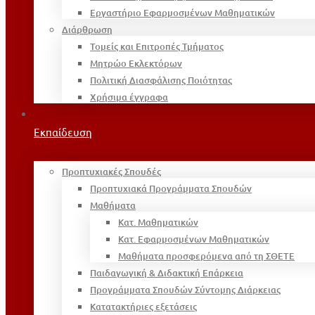
Εργαστήριο Εφαρμοσμένων Μαθηματικών
Διάρθρωση
Τομείς και Επιτροπές Τμήματος
Μητρώο Εκλεκτόρων
Πολιτική Διασφάλισης Ποιότητας
Χρήσιμα έγγραφα
Εκπαίδευση
Προπτυχιακές Σπουδές
Προπτυχιακά Προγράμματα Σπουδών
Μαθήματα
Κατ. Μαθηματικών
Κατ. Εφαρμοσμένων Μαθηματικών
Μαθήματα προσφερόμενα από τη ΣΘΕΤΕ
Παιδαγωγική & Διδακτική Επάρκεια
Προγράμματα Σπουδών Σύντομης Διάρκειας
Κατατακτήριες εξετάσεις