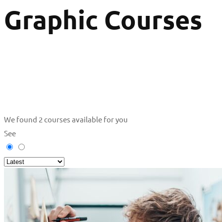
Graphic Courses
We found
2
courses available for you
See