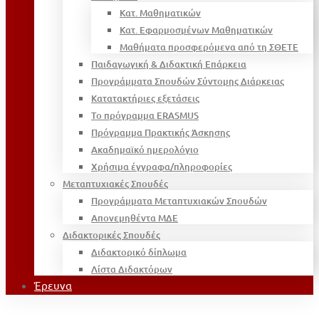
Κατ. Μαθηματικών
Κατ. Εφαρμοσμένων Μαθηματικών
Μαθήματα προσφερόμενα από τη ΣΘΕΤΕ
Παιδαγωγική & Διδακτική Επάρκεια
Προγράμματα Σπουδών Σύντομης Διάρκειας
Κατατακτήριες εξετάσεις
Το πρόγραμμα ERASMUS
Πρόγραμμα Πρακτικής Άσκησης
Ακαδημαϊκό ημερολόγιο
Χρήσιμα έγγραφα/πληροφορίες
Μεταπτυχιακές Σπουδές
Προγράμματα Μεταπτυχιακών Σπουδών
Απονεμηθέντα ΜΔΕ
Διδακτορικές Σπουδές
Διδακτορικό δίπλωμα
Λίστα Διδακτόρων
Έρευνα