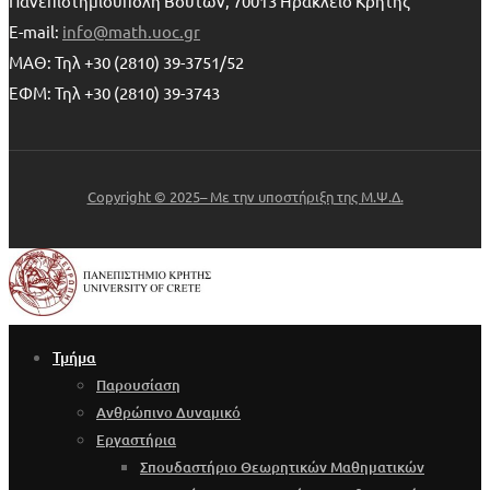
Πανεπιστημιούπολη Βουτών, 70013 Ηράκλειο Κρήτης
E-mail:
info@math.uoc.gr
ΜΑΘ: Τηλ +30 (2810) 39-3751/52
ΕΦΜ: Τηλ +30 (2810) 39-3743
Copyright © 2025– Με την υποστήριξη της Μ.Ψ.Δ.
Τμήμα
Παρουσίαση
Ανθρώπινο Δυναμικό
Εργαστήρια
Σπουδαστήριο Θεωρητικών Μαθηματικών