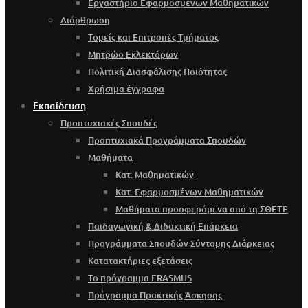
Εργαστήριο Εφαρμοσμένων Μαθηματικών
Διάρθρωση
Τομείς και Επιτροπές Τμήματος
Μητρώο Εκλεκτόρων
Πολιτική Διασφάλισης Ποιότητας
Χρήσιμα έγγραφα
Εκπαίδευση
Προπτυχιακές Σπουδές
Προπτυχιακά Προγράμματα Σπουδών
Μαθήματα
Κατ. Μαθηματικών
Κατ. Εφαρμοσμένων Μαθηματικών
Μαθήματα προσφερόμενα από τη ΣΘΕΤΕ
Παιδαγωγική & Διδακτική Επάρκεια
Προγράμματα Σπουδών Σύντομης Διάρκειας
Κατατακτήριες εξετάσεις
Το πρόγραμμα ERASMUS
Πρόγραμμα Πρακτικής Άσκησης