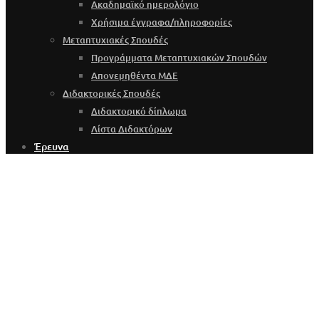
Ακαδημαϊκό ημερολόγιο
Χρήσιμα έγγραφα/πληροφορίες
Μεταπτυχιακές Σπουδές
Προγράμματα Μεταπτυχιακών Σπουδών
Απονεμηθέντα ΜΔΕ
Διδακτορικές Σπουδές
Διδακτορικό δίπλωμα
Λίστα Διδακτόρων
Έρευνα