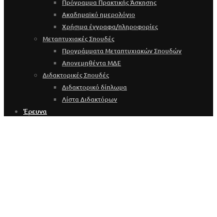
Πρόγραμμα Πρακτικής Άσκησης
Ακαδημαϊκό ημερολόγιο
Χρήσιμα έγγραφα/πληροφορίες
Μεταπτυχιακές Σπουδές
Προγράμματα Μεταπτυχιακών Σπουδών
Απονεμηθέντα ΜΔΕ
Διδακτορικές Σπουδές
Διδακτορικό δίπλωμα
Λίστα Διδακτόρων
Έρευνα