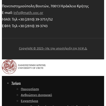
Πανεπιστημιούπολη Βουτών, 70013 Ηράκλειο Κρήτης
E-mail:
info@math.uoc.gr
ΜΑΘ: Τηλ +30 (2810) 39-3751/52
ΕΦΜ: Τηλ +30 (2810) 39-3743
Copyright © 2025– Με την υποστήριξη της Μ.Ψ.Δ.
Τμήμα
Παρουσίαση
Ανθρώπινο Δυναμικό
Εργαστήρια