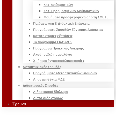
Κατ. Μαθηματικών
Κατ. Εφαρμοσμένων Μαθηματικών
Μαθήματα προσφερόμενα από τη ΣΘΕΤΕ
Παιδαγωγική & Διδακτική Επάρκεια
Προγράμματα Σπουδών Σύντομης Διάρκειας
Κατατακτήριες εξετάσεις
Το πρόγραμμα ERASMUS
Πρόγραμμα Πρακτικής Άσκησης
Ακαδημαϊκό ημερολόγιο
Χρήσιμα έγγραφα/πληροφορίες
Μεταπτυχιακές Σπουδές
Προγράμματα Μεταπτυχιακών Σπουδών
Απονεμηθέντα ΜΔΕ
Διδακτορικές Σπουδές
Διδακτορικό δίπλωμα
Λίστα Διδακτόρων
Έρευνα