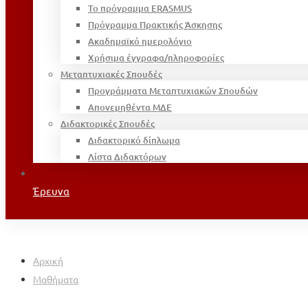
Το πρόγραμμα ERASMUS
Πρόγραμμα Πρακτικής Άσκησης
Ακαδημαϊκό ημερολόγιο
Χρήσιμα έγγραφα/πληροφορίες
Μεταπτυχιακές Σπουδές
Προγράμματα Μεταπτυχιακών Σπουδών
Απονεμηθέντα ΜΔΕ
Διδακτορικές Σπουδές
Διδακτορικό δίπλωμα
Λίστα Διδακτόρων
Έρευνα
Αρχική
Μαθήματα