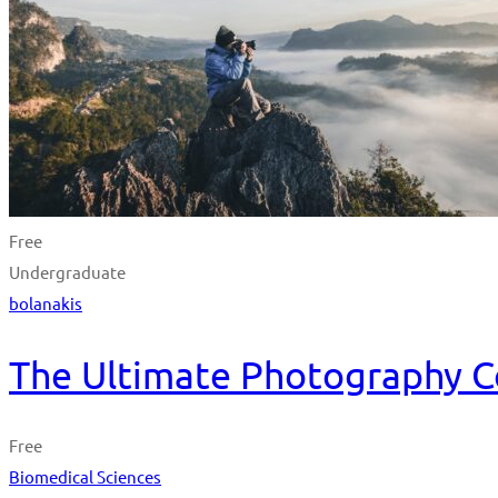
Free
Undergraduate
bolanakis
The Ultimate Photography C
Free
Biomedical Sciences