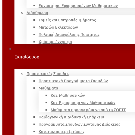
Εργαστήριο Εφαρμοσμένων Μαθηματικών
Διάρθρωση
Τομείς και Επιτροπές Τμήματος
Μητρώο Εκλεκτόρων
Πολιτική Διασφάλισης Ποιότητας
Χρήσιμα έγγραφα
Εκπαίδευση
Προπτυχιακές Σπουδές
Προπτυχιακά Προγράμματα Σπουδών
Μαθήματα
Κατ. Μαθηματικών
Κατ. Εφαρμοσμένων Μαθηματικών
Μαθήματα προσφερόμενα από τη ΣΘΕΤΕ
Παιδαγωγική & Διδακτική Επάρκεια
Προγράμματα Σπουδών Σύντομης Διάρκειας
Κατατακτήριες εξετάσεις