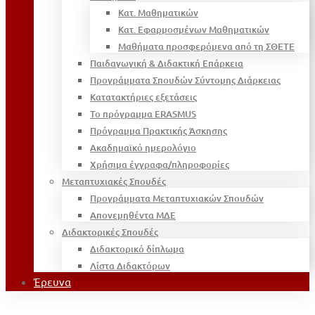
Κατ. Μαθηματικών
Κατ. Εφαρμοσμένων Μαθηματικών
Μαθήματα προσφερόμενα από τη ΣΘΕΤΕ
Παιδαγωγική & Διδακτική Επάρκεια
Προγράμματα Σπουδών Σύντομης Διάρκειας
Κατατακτήριες εξετάσεις
Το πρόγραμμα ERASMUS
Πρόγραμμα Πρακτικής Άσκησης
Ακαδημαϊκό ημερολόγιο
Χρήσιμα έγγραφα/πληροφορίες
Μεταπτυχιακές Σπουδές
Προγράμματα Μεταπτυχιακών Σπουδών
Απονεμηθέντα ΜΔΕ
Διδακτορικές Σπουδές
Διδακτορικό δίπλωμα
Λίστα Διδακτόρων
Έρευνα