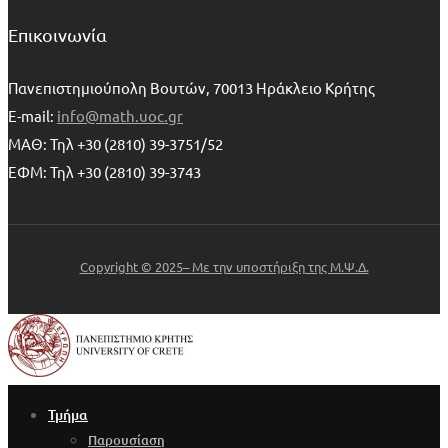
Επικοινωνία
Πανεπιστημιούπολη Βουτών, 70013 Ηράκλειο Κρήτης
E-mail:
info@math.uoc.gr
ΜΑΘ: Τηλ +30 (2810) 39-3751/52
ΕΦΜ: Τηλ +30 (2810) 39-3743
Copyright © 2025– Με την υποστήριξη της Μ.Ψ.Δ.
Τμήμα
Παρουσίαση