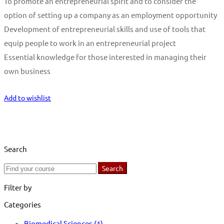
To promote an entrepreneurial spirit and to consider the
option of setting up a company as an employment opportunity
Development of entrepreneurial skills and use of tools that
equip people to work in an entrepreneurial project
Essential knowledge for those interested in managing their
own business
Start Learning
Add to wishlist
Search
Search
Search
for:
Filter by
Categories
Biomedical Sciences
(1)