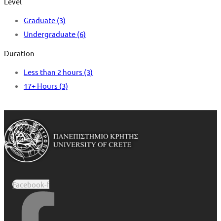
Level
Graduate
(3)
Undergraduate
(6)
Duration
Less than 2 hours
(3)
17+ Hours
(3)
Facebook-f