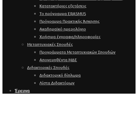
Κατατακτήριες εξετάσεις
Το πρόγραμμα ERASMUS
Πρόγραμμα Πρακτικής Άσκησης
Ακαδημαϊκό ημερολόγιο
Χρήσιμα έγγραφα/πληροφορίες
Μεταπτυχιακές Σπουδές
Προγράμματα Μεταπτυχιακών Σπουδών
Απονεμηθέντα ΜΔΕ
Διδακτορικές Σπουδές
Διδακτορικό δίπλωμα
Λίστα Διδακτόρων
Έρευνα