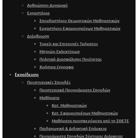
Ανθρώπινο Δυναμικό
Εργαστήρια
Σπουδαστήριο Θεωρητικών Μαθηματικών
Εργαστήριο Εφαρμοσμένων Μαθηματικών
Διάρθρωση
Τομείς και Επιτροπές Τμήματος
Μητρώο Εκλεκτόρων
Πολιτική Διασφάλισης Ποιότητας
Χρήσιμα έγγραφα
Εκπαίδευση
Προπτυχιακές Σπουδές
Προπτυχιακά Προγράμματα Σπουδών
Μαθήματα
Κατ. Μαθηματικών
Κατ. Εφαρμοσμένων Μαθηματικών
Μαθήματα προσφερόμενα από τη ΣΘΕΤΕ
Παιδαγωγική & Διδακτική Επάρκεια
Προγράμματα Σπουδών Σύντομης Διάρκειας