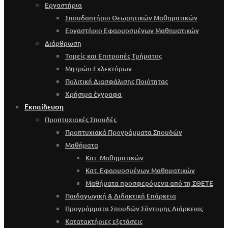
Εργαστήρια
Σπουδαστήριο Θεωρητικών Μαθηματικών
Εργαστήριο Εφαρμοσμένων Μαθηματικών
Διάρθρωση
Τομείς και Επιτροπές Τμήματος
Μητρώο Εκλεκτόρων
Πολιτική Διασφάλισης Ποιότητας
Χρήσιμα έγγραφα
Εκπαίδευση
Προπτυχιακές Σπουδές
Προπτυχιακά Προγράμματα Σπουδών
Μαθήματα
Κατ. Μαθηματικών
Κατ. Εφαρμοσμένων Μαθηματικών
Μαθήματα προσφερόμενα από τη ΣΘΕΤΕ
Παιδαγωγική & Διδακτική Επάρκεια
Προγράμματα Σπουδών Σύντομης Διάρκειας
Κατατακτήριες εξετάσεις