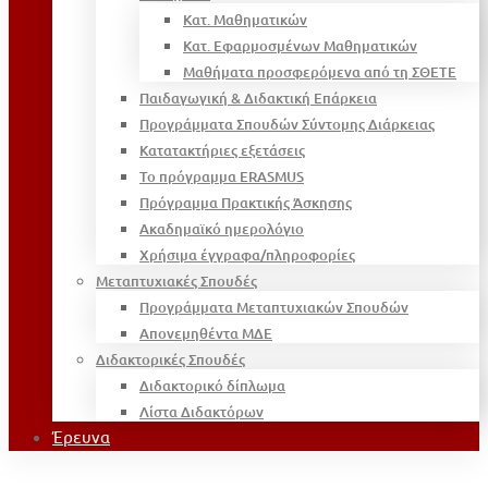
Κατ. Μαθηματικών
Κατ. Εφαρμοσμένων Μαθηματικών
Μαθήματα προσφερόμενα από τη ΣΘΕΤΕ
Παιδαγωγική & Διδακτική Επάρκεια
Προγράμματα Σπουδών Σύντομης Διάρκειας
Κατατακτήριες εξετάσεις
Το πρόγραμμα ERASMUS
Πρόγραμμα Πρακτικής Άσκησης
Ακαδημαϊκό ημερολόγιο
Χρήσιμα έγγραφα/πληροφορίες
Μεταπτυχιακές Σπουδές
Προγράμματα Μεταπτυχιακών Σπουδών
Απονεμηθέντα ΜΔΕ
Διδακτορικές Σπουδές
Διδακτορικό δίπλωμα
Λίστα Διδακτόρων
Έρευνα