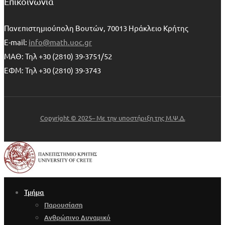
Επικοινωνία
Πανεπιστημιούπολη Βουτών, 70013 Ηράκλειο Κρήτης
E-mail:
info@math.uoc.gr
ΜΑΘ: Τηλ +30 (2810) 39-3751/52
ΕΦΜ: Τηλ +30 (2810) 39-3743
Copyright © 2025– Με την υποστήριξη της Μ.Ψ.Δ.
Τμήμα
Παρουσίαση
Ανθρώπινο Δυναμικό