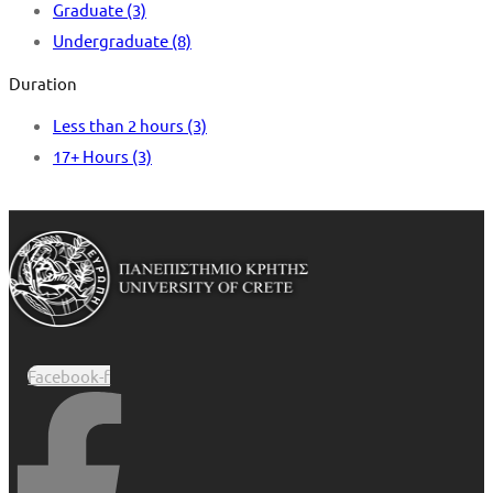
Graduate
(3)
Undergraduate
(8)
Duration
Less than 2 hours
(3)
17+ Hours
(3)
Facebook-f