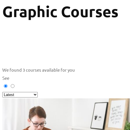
Graphic Courses
We found
3
courses available for you
See