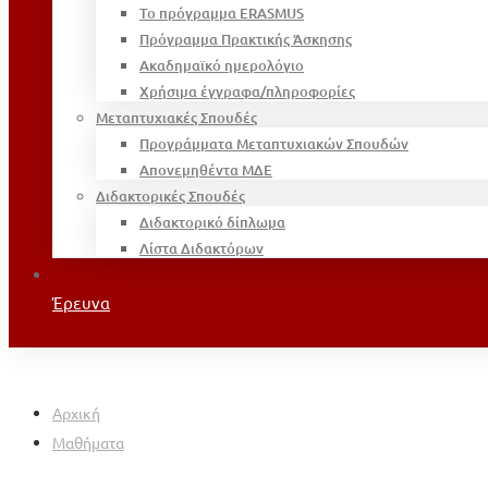
Το πρόγραμμα ERASMUS
Πρόγραμμα Πρακτικής Άσκησης
Ακαδημαϊκό ημερολόγιο
Χρήσιμα έγγραφα/πληροφορίες
Μεταπτυχιακές Σπουδές
Προγράμματα Μεταπτυχιακών Σπουδών
Απονεμηθέντα ΜΔΕ
Διδακτορικές Σπουδές
Διδακτορικό δίπλωμα
Λίστα Διδακτόρων
Έρευνα
Αρχική
Μαθήματα