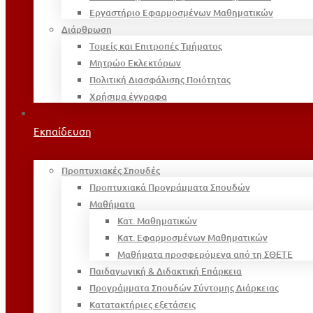
Εργαστήριο Εφαρμοσμένων Μαθηματικών
Διάρθρωση
Τομείς και Επιτροπές Τμήματος
Μητρώο Εκλεκτόρων
Πολιτική Διασφάλισης Ποιότητας
Χρήσιμα έγγραφα
Εκπαίδευση
Προπτυχιακές Σπουδές
Προπτυχιακά Προγράμματα Σπουδών
Μαθήματα
Κατ. Μαθηματικών
Κατ. Εφαρμοσμένων Μαθηματικών
Μαθήματα προσφερόμενα από τη ΣΘΕΤΕ
Παιδαγωγική & Διδακτική Επάρκεια
Προγράμματα Σπουδών Σύντομης Διάρκειας
Κατατακτήριες εξετάσεις