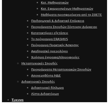
Κατ. Μαθηματικών
Κατ. Εφαρμοσμένων Μαθηματικών
Μαθήματα προσφερόμενα από τη ΣΘΕΤΕ
Παιδαγωγική & Διδακτική Επάρκεια
Προγράμματα Σπουδών Σύντομης Διάρκειας
Κατατακτήριες εξετάσεις
Το πρόγραμμα ERASMUS
Πρόγραμμα Πρακτικής Άσκησης
Ακαδημαϊκό ημερολόγιο
Χρήσιμα έγγραφα/πληροφορίες
Μεταπτυχιακές Σπουδές
Προγράμματα Μεταπτυχιακών Σπουδών
Απονεμηθέντα ΜΔΕ
Διδακτορικές Σπουδές
Διδακτορικό δίπλωμα
Λίστα Διδακτόρων
Έρευνα