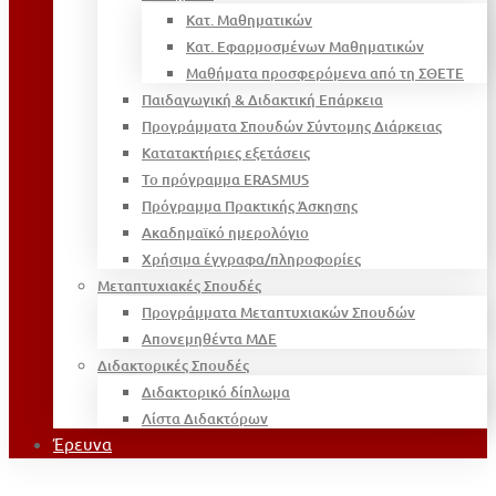
Κατ. Μαθηματικών
Κατ. Εφαρμοσμένων Μαθηματικών
Μαθήματα προσφερόμενα από τη ΣΘΕΤΕ
Παιδαγωγική & Διδακτική Επάρκεια
Προγράμματα Σπουδών Σύντομης Διάρκειας
Κατατακτήριες εξετάσεις
Το πρόγραμμα ERASMUS
Πρόγραμμα Πρακτικής Άσκησης
Ακαδημαϊκό ημερολόγιο
Χρήσιμα έγγραφα/πληροφορίες
Μεταπτυχιακές Σπουδές
Προγράμματα Μεταπτυχιακών Σπουδών
Απονεμηθέντα ΜΔΕ
Διδακτορικές Σπουδές
Διδακτορικό δίπλωμα
Λίστα Διδακτόρων
Έρευνα