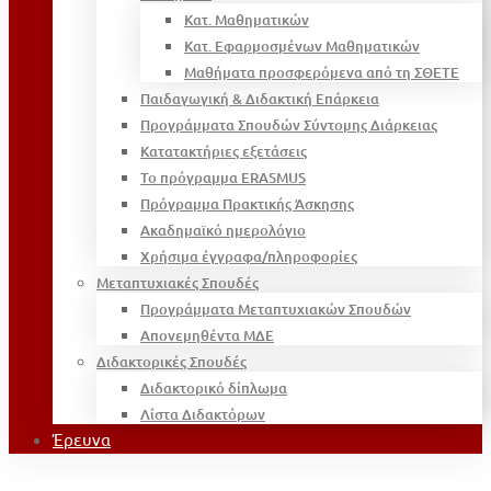
Κατ. Μαθηματικών
Κατ. Εφαρμοσμένων Μαθηματικών
Μαθήματα προσφερόμενα από τη ΣΘΕΤΕ
Παιδαγωγική & Διδακτική Επάρκεια
Προγράμματα Σπουδών Σύντομης Διάρκειας
Κατατακτήριες εξετάσεις
Το πρόγραμμα ERASMUS
Πρόγραμμα Πρακτικής Άσκησης
Ακαδημαϊκό ημερολόγιο
Χρήσιμα έγγραφα/πληροφορίες
Μεταπτυχιακές Σπουδές
Προγράμματα Μεταπτυχιακών Σπουδών
Απονεμηθέντα ΜΔΕ
Διδακτορικές Σπουδές
Διδακτορικό δίπλωμα
Λίστα Διδακτόρων
Έρευνα