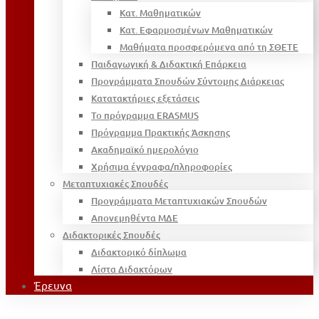
Κατ. Μαθηματικών
Κατ. Εφαρμοσμένων Μαθηματικών
Μαθήματα προσφερόμενα από τη ΣΘΕΤΕ
Παιδαγωγική & Διδακτική Επάρκεια
Προγράμματα Σπουδών Σύντομης Διάρκειας
Κατατακτήριες εξετάσεις
Το πρόγραμμα ERASMUS
Πρόγραμμα Πρακτικής Άσκησης
Ακαδημαϊκό ημερολόγιο
Χρήσιμα έγγραφα/πληροφορίες
Μεταπτυχιακές Σπουδές
Προγράμματα Μεταπτυχιακών Σπουδών
Απονεμηθέντα ΜΔΕ
Διδακτορικές Σπουδές
Διδακτορικό δίπλωμα
Λίστα Διδακτόρων
Έρευνα