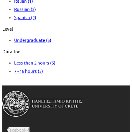
Italian
(1)
Russian
(3)
Spanish
(2)
Level
Undergraduate
(5)
Duration
Less than 2 hours
(5)
7 - 16 hours
(5)
Facebook-f