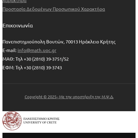
Χαρακτήρα
Προστασία Δεδομένων Προσωπικού Χαρακτήρα
Επικοινωνία
Πανεπιστημιούπολη Βουτών, 70013 Ηράκλειο Κρήτης
E-mail:
info@math.uoc.gr
ΜΑΘ: Τηλ +30 (2810) 39-3751/52
ΕΦΜ: Τηλ +30 (2810) 39-3743
Copyright © 2025– Με την υποστήριξη της Μ.Ψ.Δ.