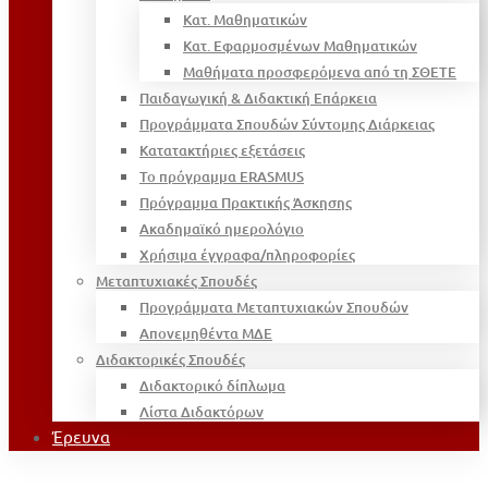
Κατ. Μαθηματικών
Κατ. Εφαρμοσμένων Μαθηματικών
Μαθήματα προσφερόμενα από τη ΣΘΕΤΕ
Παιδαγωγική & Διδακτική Επάρκεια
Προγράμματα Σπουδών Σύντομης Διάρκειας
Κατατακτήριες εξετάσεις
Το πρόγραμμα ERASMUS
Πρόγραμμα Πρακτικής Άσκησης
Ακαδημαϊκό ημερολόγιο
Χρήσιμα έγγραφα/πληροφορίες
Μεταπτυχιακές Σπουδές
Προγράμματα Μεταπτυχιακών Σπουδών
Απονεμηθέντα ΜΔΕ
Διδακτορικές Σπουδές
Διδακτορικό δίπλωμα
Λίστα Διδακτόρων
Έρευνα