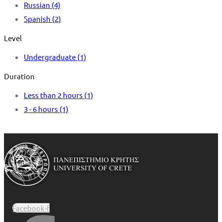
Russian
(4)
Spanish
(2)
Level
Undergraduate
(1)
Duration
Less than 2 hours
(1)
3 - 6 hours
(1)
Facebook-f