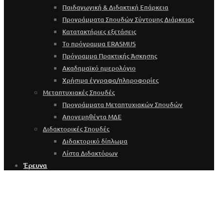
Παιδαγωγική & Διδακτική Επάρκεια
Προγράμματα Σπουδών Σύντομης Διάρκειας
Κατατακτήριες εξετάσεις
Το πρόγραμμα ERASMUS
Πρόγραμμα Πρακτικής Άσκησης
Ακαδημαϊκό ημερολόγιο
Χρήσιμα έγγραφα/πληροφορίες
Μεταπτυχιακές Σπουδές
Προγράμματα Μεταπτυχιακών Σπουδών
Απονεμηθέντα ΜΔΕ
Διδακτορικές Σπουδές
Διδακτορικό δίπλωμα
Λίστα Διδακτόρων
Έρευνα