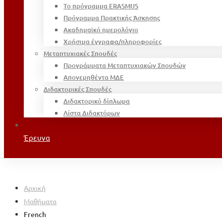
Το πρόγραμμα ERASMUS
Πρόγραμμα Πρακτικής Άσκησης
Ακαδημαϊκό ημερολόγιο
Χρήσιμα έγγραφα/πληροφορίες
Μεταπτυχιακές Σπουδές
Προγράμματα Μεταπτυχιακών Σπουδών
Απονεμηθέντα ΜΔΕ
Διδακτορικές Σπουδές
Διδακτορικό δίπλωμα
Λίστα Διδακτόρων
Έρευνα
Αρχική
Μαθήματα
French