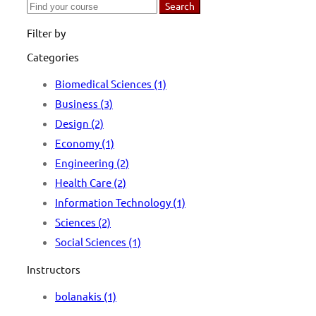
Search
Search
for:
Filter by
Categories
Biomedical Sciences
(1)
Business
(3)
Design
(2)
Economy
(1)
Engineering
(2)
Health Care
(2)
Information Technology
(1)
Sciences
(2)
Social Sciences
(1)
Instructors
bolanakis
(1)