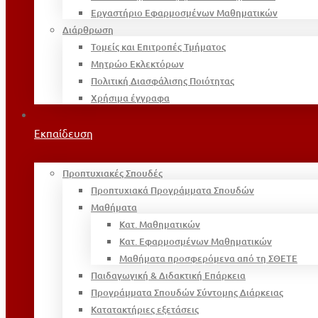
Εργαστήριο Εφαρμοσμένων Μαθηματικών
Διάρθρωση
Τομείς και Επιτροπές Τμήματος
Μητρώο Εκλεκτόρων
Πολιτική Διασφάλισης Ποιότητας
Χρήσιμα έγγραφα
Εκπαίδευση
Προπτυχιακές Σπουδές
Προπτυχιακά Προγράμματα Σπουδών
Μαθήματα
Κατ. Μαθηματικών
Κατ. Εφαρμοσμένων Μαθηματικών
Μαθήματα προσφερόμενα από τη ΣΘΕΤΕ
Παιδαγωγική & Διδακτική Επάρκεια
Προγράμματα Σπουδών Σύντομης Διάρκειας
Κατατακτήριες εξετάσεις