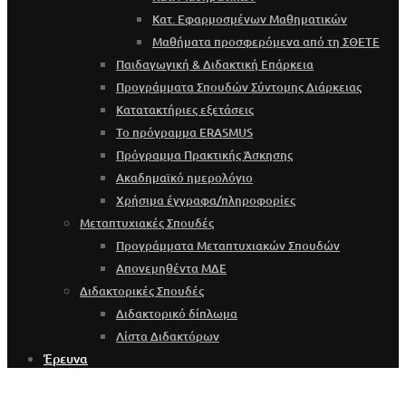
Κατ. Εφαρμοσμένων Μαθηματικών
Μαθήματα προσφερόμενα από τη ΣΘΕΤΕ
Παιδαγωγική & Διδακτική Επάρκεια
Προγράμματα Σπουδών Σύντομης Διάρκειας
Κατατακτήριες εξετάσεις
Το πρόγραμμα ERASMUS
Πρόγραμμα Πρακτικής Άσκησης
Ακαδημαϊκό ημερολόγιο
Χρήσιμα έγγραφα/πληροφορίες
Μεταπτυχιακές Σπουδές
Προγράμματα Μεταπτυχιακών Σπουδών
Απονεμηθέντα ΜΔΕ
Διδακτορικές Σπουδές
Διδακτορικό δίπλωμα
Λίστα Διδακτόρων
Έρευνα