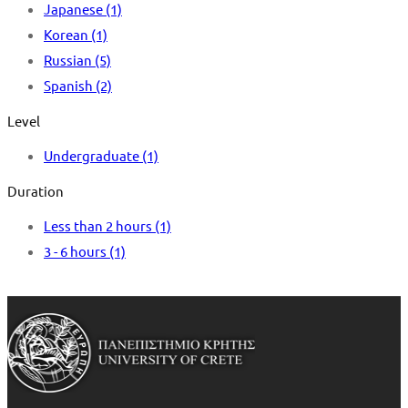
Japanese
(1)
Korean
(1)
Russian
(5)
Spanish
(2)
Level
Undergraduate
(1)
Duration
Less than 2 hours
(1)
3 - 6 hours
(1)