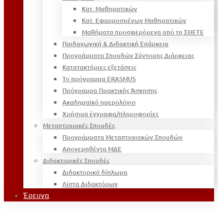
Κατ. Μαθηματικών
Κατ. Εφαρμοσμένων Μαθηματικών
Μαθήματα προσφερόμενα από τη ΣΘΕΤΕ
Παιδαγωγική & Διδακτική Επάρκεια
Προγράμματα Σπουδών Σύντομης Διάρκειας
Κατατακτήριες εξετάσεις
Το πρόγραμμα ERASMUS
Πρόγραμμα Πρακτικής Άσκησης
Ακαδημαϊκό ημερολόγιο
Χρήσιμα έγγραφα/πληροφορίες
Μεταπτυχιακές Σπουδές
Προγράμματα Μεταπτυχιακών Σπουδών
Απονεμηθέντα ΜΔΕ
Διδακτορικές Σπουδές
Διδακτορικό δίπλωμα
Λίστα Διδακτόρων
Έρευνα