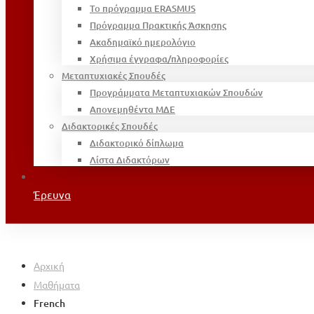
Το πρόγραμμα ERASMUS
Πρόγραμμα Πρακτικής Άσκησης
Ακαδημαϊκό ημερολόγιο
Χρήσιμα έγγραφα/πληροφορίες
Μεταπτυχιακές Σπουδές
Προγράμματα Μεταπτυχιακών Σπουδών
Απονεμηθέντα ΜΔΕ
Διδακτορικές Σπουδές
Διδακτορικό δίπλωμα
Λίστα Διδακτόρων
Έρευνα
Αρχική
Μαθήματα
French