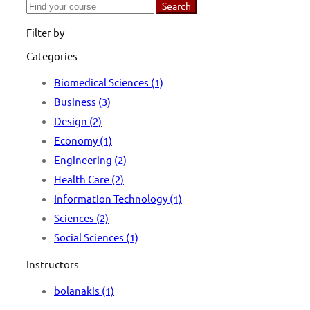
Search
Search
for:
Filter by
Categories
Biomedical Sciences
(1)
Business
(3)
Design
(2)
Economy
(1)
Engineering
(2)
Health Care
(2)
Information Technology
(1)
Sciences
(2)
Social Sciences
(1)
Instructors
bolanakis
(1)