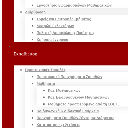
Εργαστήριο Εφαρμοσμένων Μαθηματικών
Διάρθρωση
Τομείς και Επιτροπές Τμήματος
Μητρώο Εκλεκτόρων
Πολιτική Διασφάλισης Ποιότητας
Χρήσιμα έγγραφα
Εκπαίδευση
Προπτυχιακές Σπουδές
Προπτυχιακά Προγράμματα Σπουδών
Μαθήματα
Κατ. Μαθηματικών
Κατ. Εφαρμοσμένων Μαθηματικών
Μαθήματα προσφερόμενα από τη ΣΘΕΤΕ
Παιδαγωγική & Διδακτική Επάρκεια
Προγράμματα Σπουδών Σύντομης Διάρκειας
Κατατακτήριες εξετάσεις