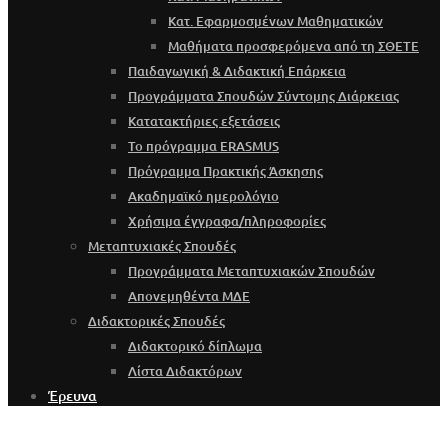
Κατ. Εφαρμοσμένων Μαθηματικών
Μαθήματα προσφερόμενα από τη ΣΘΕΤΕ
Παιδαγωγική & Διδακτική Επάρκεια
Προγράμματα Σπουδών Σύντομης Διάρκειας
Κατατακτήριες εξετάσεις
Το πρόγραμμα ERASMUS
Πρόγραμμα Πρακτικής Άσκησης
Ακαδημαϊκό ημερολόγιο
Χρήσιμα έγγραφα/πληροφορίες
Μεταπτυχιακές Σπουδές
Προγράμματα Μεταπτυχιακών Σπουδών
Απονεμηθέντα ΜΔΕ
Διδακτορικές Σπουδές
Διδακτορικό δίπλωμα
Λίστα Διδακτόρων
Έρευνα