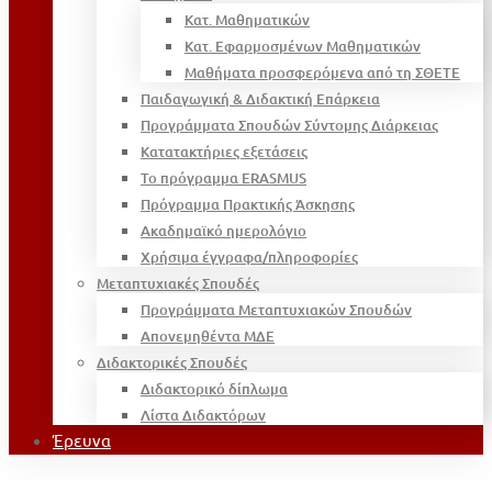
Κατ. Μαθηματικών
Κατ. Εφαρμοσμένων Μαθηματικών
Μαθήματα προσφερόμενα από τη ΣΘΕΤΕ
Παιδαγωγική & Διδακτική Επάρκεια
Προγράμματα Σπουδών Σύντομης Διάρκειας
Κατατακτήριες εξετάσεις
Το πρόγραμμα ERASMUS
Πρόγραμμα Πρακτικής Άσκησης
Ακαδημαϊκό ημερολόγιο
Χρήσιμα έγγραφα/πληροφορίες
Μεταπτυχιακές Σπουδές
Προγράμματα Μεταπτυχιακών Σπουδών
Απονεμηθέντα ΜΔΕ
Διδακτορικές Σπουδές
Διδακτορικό δίπλωμα
Λίστα Διδακτόρων
Έρευνα