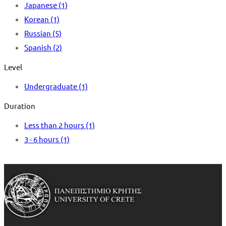
Japanese
(1)
Korean
(1)
Russian
(5)
Spanish
(2)
Level
Undergraduate
(1)
Duration
Less than 2 hours
(1)
3 - 6 hours
(1)