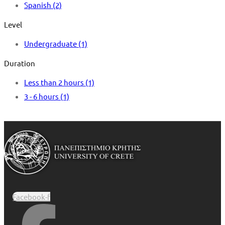
Spanish
(2)
Level
Undergraduate
(1)
Duration
Less than 2 hours
(1)
3 - 6 hours
(1)
Facebook-f