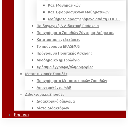
Κατ. Μαθηματικών
Κατ. Εφαρμοσμένων Μαθηματικών
Μαθήματα προσφερόμενα από τη ΣΘΕΤΕ
Παιδαγωγική & Διδακτική Επάρκεια
Προγράμματα Σπουδών Σύντομης Διάρκειας
Κατατακτήριες εξετάσεις
Το πρόγραμμα ERASMUS
Πρόγραμμα Πρακτικής Άσκησης
Ακαδημαϊκό ημερολόγιο
Χρήσιμα έγγραφα/πληροφορίες
Μεταπτυχιακές Σπουδές
Προγράμματα Μεταπτυχιακών Σπουδών
Απονεμηθέντα ΜΔΕ
Διδακτορικές Σπουδές
Διδακτορικό δίπλωμα
Λίστα Διδακτόρων
Έρευνα