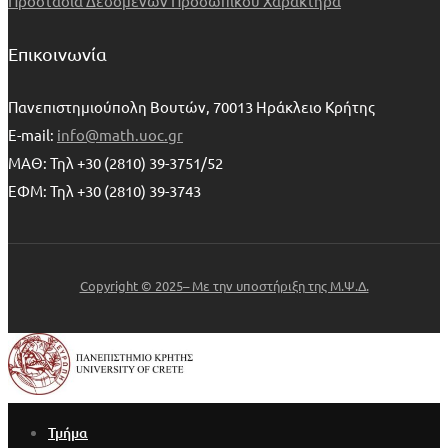
Προστασία Δεδομένων Προσωπικού Χαρακτήρα
Επικοινωνία
Πανεπιστημιούπολη Βουτών, 70013 Ηράκλειο Κρήτης
E-mail:
info@math.uoc.gr
ΜΑΘ: Τηλ +30 (2810) 39-3751/52
ΕΦΜ: Τηλ +30 (2810) 39-3743
Copyright © 2025– Με την υποστήριξη της Μ.Ψ.Δ.
Τμήμα