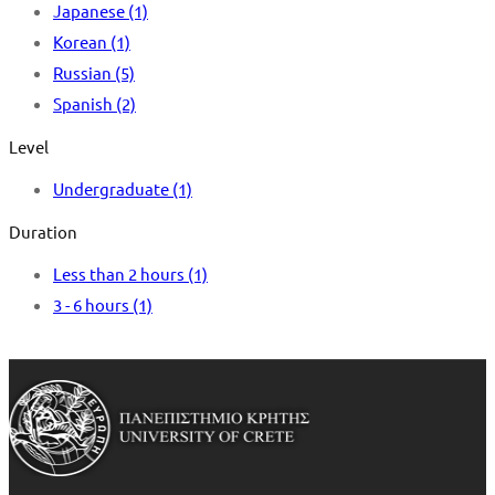
Japanese
(1)
Korean
(1)
Russian
(5)
Spanish
(2)
Level
Undergraduate
(1)
Duration
Less than 2 hours
(1)
3 - 6 hours
(1)