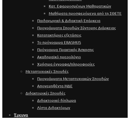
Κατ. Εφαρμοσμένων Μαθηματικών
Μαθήματα προσφερόμενα από τη ΣΘΕΤΕ
Παιδαγωγική & Διδακτική Επάρκεια
Προγράμματα Σπουδών Σύντομης Διάρκειας
Κατατακτήριες εξετάσεις
Το πρόγραμμα ERASMUS
Πρόγραμμα Πρακτικής Άσκησης
Ακαδημαϊκό ημερολόγιο
Χρήσιμα έγγραφα/πληροφορίες
Μεταπτυχιακές Σπουδές
Προγράμματα Μεταπτυχιακών Σπουδών
Απονεμηθέντα ΜΔΕ
Διδακτορικές Σπουδές
Διδακτορικό δίπλωμα
Λίστα Διδακτόρων
Έρευνα