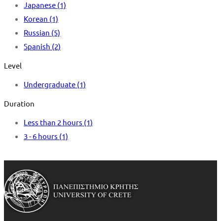
Japanese
(1)
Korean
(1)
Russian
(5)
Spanish
(2)
Level
Undergraduate
(1)
Duration
Less than 2 hours
(1)
3 - 6 hours
(1)