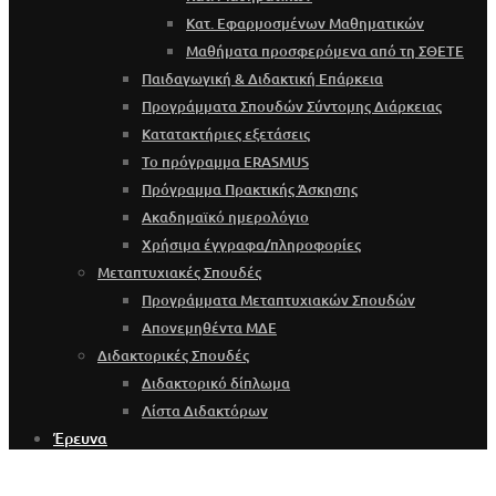
Κατ. Εφαρμοσμένων Μαθηματικών
Μαθήματα προσφερόμενα από τη ΣΘΕΤΕ
Παιδαγωγική & Διδακτική Επάρκεια
Προγράμματα Σπουδών Σύντομης Διάρκειας
Κατατακτήριες εξετάσεις
Το πρόγραμμα ERASMUS
Πρόγραμμα Πρακτικής Άσκησης
Ακαδημαϊκό ημερολόγιο
Χρήσιμα έγγραφα/πληροφορίες
Μεταπτυχιακές Σπουδές
Προγράμματα Μεταπτυχιακών Σπουδών
Απονεμηθέντα ΜΔΕ
Διδακτορικές Σπουδές
Διδακτορικό δίπλωμα
Λίστα Διδακτόρων
Έρευνα