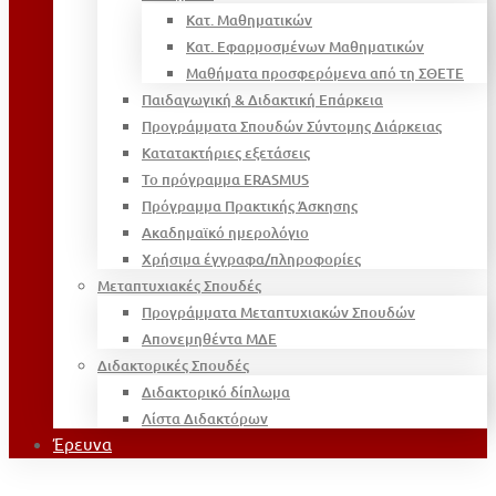
Κατ. Μαθηματικών
Κατ. Εφαρμοσμένων Μαθηματικών
Μαθήματα προσφερόμενα από τη ΣΘΕΤΕ
Παιδαγωγική & Διδακτική Επάρκεια
Προγράμματα Σπουδών Σύντομης Διάρκειας
Κατατακτήριες εξετάσεις
Το πρόγραμμα ERASMUS
Πρόγραμμα Πρακτικής Άσκησης
Ακαδημαϊκό ημερολόγιο
Χρήσιμα έγγραφα/πληροφορίες
Μεταπτυχιακές Σπουδές
Προγράμματα Μεταπτυχιακών Σπουδών
Απονεμηθέντα ΜΔΕ
Διδακτορικές Σπουδές
Διδακτορικό δίπλωμα
Λίστα Διδακτόρων
Έρευνα