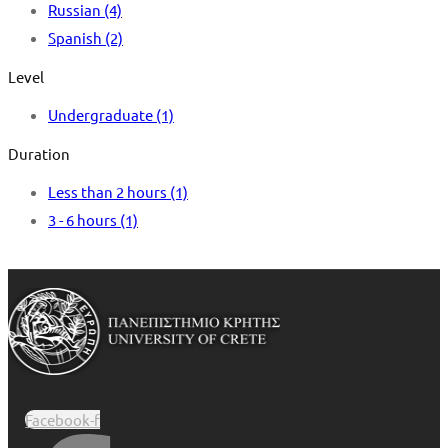
Russian
(4)
Spanish
(2)
Level
Undergraduate
(1)
Duration
Less than 2 hours
(1)
3 - 6 hours
(1)
Facebook-f