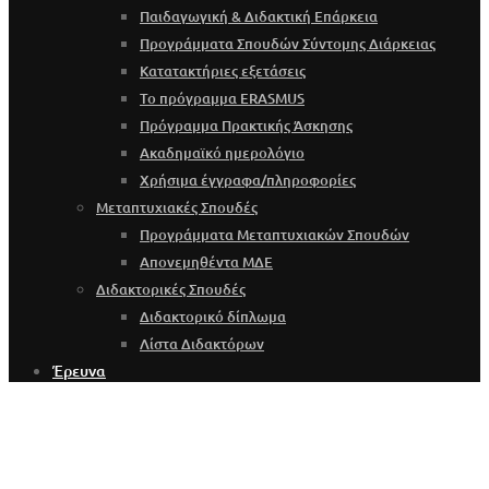
Παιδαγωγική & Διδακτική Επάρκεια
Προγράμματα Σπουδών Σύντομης Διάρκειας
Κατατακτήριες εξετάσεις
Το πρόγραμμα ERASMUS
Πρόγραμμα Πρακτικής Άσκησης
Ακαδημαϊκό ημερολόγιο
Χρήσιμα έγγραφα/πληροφορίες
Μεταπτυχιακές Σπουδές
Προγράμματα Μεταπτυχιακών Σπουδών
Απονεμηθέντα ΜΔΕ
Διδακτορικές Σπουδές
Διδακτορικό δίπλωμα
Λίστα Διδακτόρων
Έρευνα