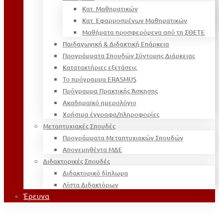
Κατ. Μαθηματικών
Κατ. Εφαρμοσμένων Μαθηματικών
Μαθήματα προσφερόμενα από τη ΣΘΕΤΕ
Παιδαγωγική & Διδακτική Επάρκεια
Προγράμματα Σπουδών Σύντομης Διάρκειας
Κατατακτήριες εξετάσεις
Το πρόγραμμα ERASMUS
Πρόγραμμα Πρακτικής Άσκησης
Ακαδημαϊκό ημερολόγιο
Χρήσιμα έγγραφα/πληροφορίες
Μεταπτυχιακές Σπουδές
Προγράμματα Μεταπτυχιακών Σπουδών
Απονεμηθέντα ΜΔΕ
Διδακτορικές Σπουδές
Διδακτορικό δίπλωμα
Λίστα Διδακτόρων
Έρευνα