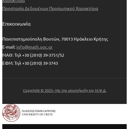
Χαρακτήρα
Προστασία Δεδομένων Προσωπικού Χαρακτήρα
Επικοινωνία
Πανεπιστημιούπολη Βουτών, 70013 Ηράκλειο Κρήτης
E-mail:
info@math.uoc.gr
ΜΑΘ: Τηλ +30 (2810) 39-3751/52
ΕΦΜ: Τηλ +30 (2810) 39-3743
Copyright © 2025– Με την υποστήριξη της Μ.Ψ.Δ.