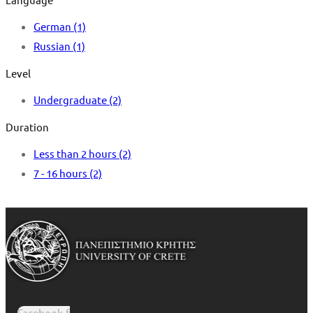
German
(1)
Russian
(1)
Level
Undergraduate
(2)
Duration
Less than 2 hours
(2)
7 - 16 hours
(2)
Facebook-f