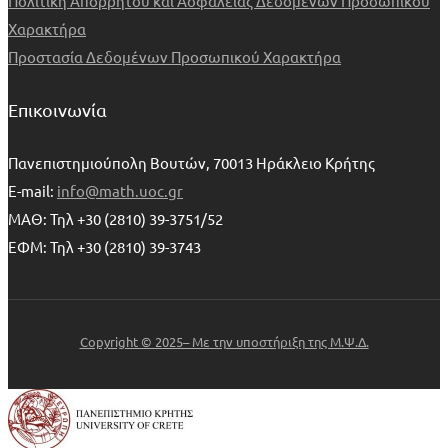
Πολιτική Απορρήτου και Ασφαλείας Δεδομένων Προσωπικού
Χαρακτήρα
Προστασία Δεδομένων Προσωπικού Χαρακτήρα
Επικοινωνία
Πανεπιστημιούπολη Βουτών, 70013 Ηράκλειο Κρήτης
E-mail:
info@math.uoc.gr
ΜΑΘ: Τηλ +30 (2810) 39-3751/52
ΕΦΜ: Τηλ +30 (2810) 39-3743
Copyright © 2025– Με την υποστήριξη της Μ.Ψ.Δ.