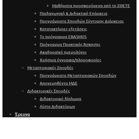
Μαθήματα προσφερόμενα από τη ΣΘΕΤΕ
Παιδαγωγική & Διδακτική Επάρκεια
Προγράμματα Σπουδών Σύντομης Διάρκειας
Κατατακτήριες εξετάσεις
Το πρόγραμμα ERASMUS
Πρόγραμμα Πρακτικής Άσκησης
Ακαδημαϊκό ημερολόγιο
Χρήσιμα έγγραφα/πληροφορίες
Μεταπτυχιακές Σπουδές
Προγράμματα Μεταπτυχιακών Σπουδών
Απονεμηθέντα ΜΔΕ
Διδακτορικές Σπουδές
Διδακτορικό δίπλωμα
Λίστα Διδακτόρων
Έρευνα