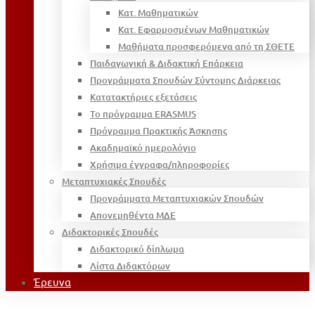
Κατ. Μαθηματικών
Κατ. Εφαρμοσμένων Μαθηματικών
Μαθήματα προσφερόμενα από τη ΣΘΕΤΕ
Παιδαγωγική & Διδακτική Επάρκεια
Προγράμματα Σπουδών Σύντομης Διάρκειας
Κατατακτήριες εξετάσεις
Το πρόγραμμα ERASMUS
Πρόγραμμα Πρακτικής Άσκησης
Ακαδημαϊκό ημερολόγιο
Χρήσιμα έγγραφα/πληροφορίες
Μεταπτυχιακές Σπουδές
Προγράμματα Μεταπτυχιακών Σπουδών
Απονεμηθέντα ΜΔΕ
Διδακτορικές Σπουδές
Διδακτορικό δίπλωμα
Λίστα Διδακτόρων
Έρευνα