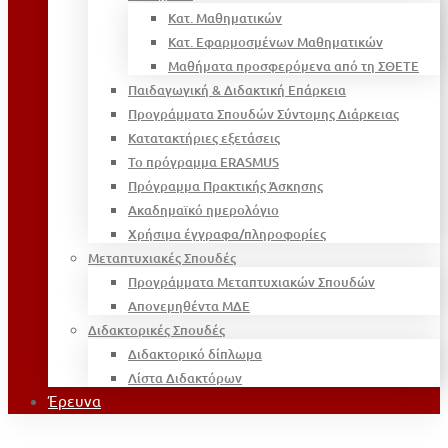
Κατ. Μαθηματικών
Κατ. Εφαρμοσμένων Μαθηματικών
Μαθήματα προσφερόμενα από τη ΣΘΕΤΕ
Παιδαγωγική & Διδακτική Επάρκεια
Προγράμματα Σπουδών Σύντομης Διάρκειας
Κατατακτήριες εξετάσεις
Το πρόγραμμα ERASMUS
Πρόγραμμα Πρακτικής Άσκησης
Ακαδημαϊκό ημερολόγιο
Χρήσιμα έγγραφα/πληροφορίες
Μεταπτυχιακές Σπουδές
Προγράμματα Μεταπτυχιακών Σπουδών
Απονεμηθέντα ΜΔΕ
Διδακτορικές Σπουδές
Διδακτορικό δίπλωμα
Λίστα Διδακτόρων
Έρευνα