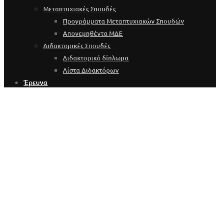
Μεταπτυχιακές Σπουδές
Προγράμματα Μεταπτυχιακών Σπουδών
Απονεμηθέντα ΜΔΕ
Διδακτορικές Σπουδές
Διδακτορικό δίπλωμα
Λίστα Διδακτόρων
Έρευνα