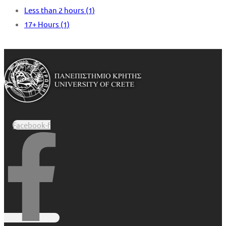
Less than 2 hours
(1)
17+ Hours
(1)
Facebook-f