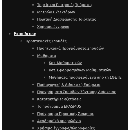
Τομείς και Επιτροπές Τμήματος
Μητρώο Εκλεκτόρων
Πολιτική Διασφάλισης Ποιότητας
Χρήσιμα έγγραφα
Εκπαίδευση
Προπτυχιακές Σπουδές
Προπτυχιακά Προγράμματα Σπουδών
Μαθήματα
Κατ. Μαθηματικών
Κατ. Εφαρμοσμένων Μαθηματικών
Μαθήματα προσφερόμενα από τη ΣΘΕΤΕ
Παιδαγωγική & Διδακτική Επάρκεια
Προγράμματα Σπουδών Σύντομης Διάρκειας
Κατατακτήριες εξετάσεις
Το πρόγραμμα ERASMUS
Πρόγραμμα Πρακτικής Άσκησης
Ακαδημαϊκό ημερολόγιο
Χρήσιμα έγγραφα/πληροφορίες