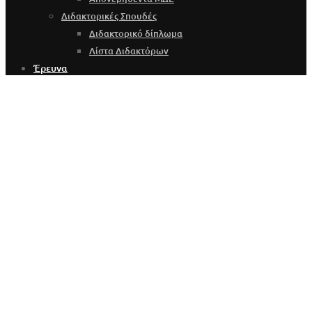
Διδακτορικές Σπουδές
Διδακτορικό δίπλωμα
Λίστα Διδακτόρων
Έρευνα