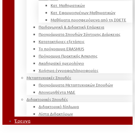
Κατ. Μαθηματικών
Κατ. Εφαρμοσμένων Μαθηματικών
Μαθήματα προσφερόμενα από τη ΣΘΕΤΕ
Παιδαγωγική & Διδακτική Επάρκεια
Προγράμματα Σπουδών Σύντομης Διάρκειας
Κατατακτήριες εξετάσεις
Το πρόγραμμα ERASMUS
Πρόγραμμα Πρακτικής Άσκησης
Ακαδημαϊκό ημερολόγιο
Χρήσιμα έγγραφα/πληροφορίες
Μεταπτυχιακές Σπουδές
Προγράμματα Μεταπτυχιακών Σπουδών
Απονεμηθέντα ΜΔΕ
Διδακτορικές Σπουδές
Διδακτορικό δίπλωμα
Λίστα Διδακτόρων
Έρευνα