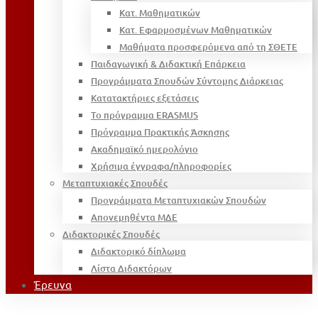
Κατ. Μαθηματικών
Κατ. Εφαρμοσμένων Μαθηματικών
Μαθήματα προσφερόμενα από τη ΣΘΕΤΕ
Παιδαγωγική & Διδακτική Επάρκεια
Προγράμματα Σπουδών Σύντομης Διάρκειας
Κατατακτήριες εξετάσεις
Το πρόγραμμα ERASMUS
Πρόγραμμα Πρακτικής Άσκησης
Ακαδημαϊκό ημερολόγιο
Χρήσιμα έγγραφα/πληροφορίες
Μεταπτυχιακές Σπουδές
Προγράμματα Μεταπτυχιακών Σπουδών
Απονεμηθέντα ΜΔΕ
Διδακτορικές Σπουδές
Διδακτορικό δίπλωμα
Λίστα Διδακτόρων
Έρευνα