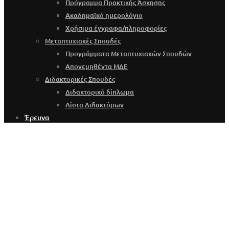
Πρόγραμμα Πρακτικής Άσκησης
Ακαδημαϊκό ημερολόγιο
Χρήσιμα έγγραφα/πληροφορίες
Μεταπτυχιακές Σπουδές
Προγράμματα Μεταπτυχιακών Σπουδών
Απονεμηθέντα ΜΔΕ
Διδακτορικές Σπουδές
Διδακτορικό δίπλωμα
Λίστα Διδακτόρων
Έρευνα