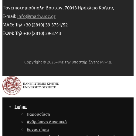
Πανεπιστημιούπολη Βουτών, 70013 Ηράκλειο Κρήτης
E-mail:
info@math.uoc.gr
ΜΑΘ: Τηλ +30 (2810) 39-3751/52
ΕΦΜ: Τηλ +30 (2810) 39-3743
Copyright © 2025– Με την υποστήριξη της Μ.Ψ.Δ.
Τμήμα
Παρουσίαση
Ανθρώπινο Δυναμικό
Εργαστήρια