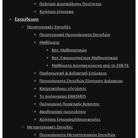
Πολιτική Διασφάλισης Ποιότητας
Χρήσιμα έγγραφα
Εκπαίδευση
Προπτυχιακές Σπουδές
Προπτυχιακά Προγράμματα Σπουδών
Μαθήματα
Κατ. Μαθηματικών
Κατ. Εφαρμοσμένων Μαθηματικών
Μαθήματα προσφερόμενα από τη ΣΘΕΤΕ
Παιδαγωγική & Διδακτική Επάρκεια
Προγράμματα Σπουδών Σύντομης Διάρκειας
Κατατακτήριες εξετάσεις
Το πρόγραμμα ERASMUS
Πρόγραμμα Πρακτικής Άσκησης
Ακαδημαϊκό ημερολόγιο
Χρήσιμα έγγραφα/πληροφορίες
Μεταπτυχιακές Σπουδές
Προγράμματα Μεταπτυχιακών Σπουδών