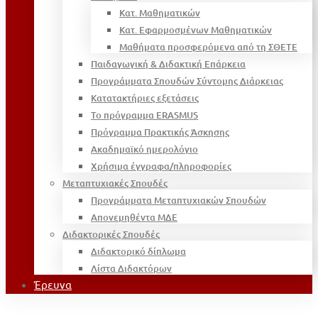
Κατ. Μαθηματικών
Κατ. Εφαρμοσμένων Μαθηματικών
Μαθήματα προσφερόμενα από τη ΣΘΕΤΕ
Παιδαγωγική & Διδακτική Επάρκεια
Προγράμματα Σπουδών Σύντομης Διάρκειας
Κατατακτήριες εξετάσεις
Το πρόγραμμα ERASMUS
Πρόγραμμα Πρακτικής Άσκησης
Ακαδημαϊκό ημερολόγιο
Χρήσιμα έγγραφα/πληροφορίες
Μεταπτυχιακές Σπουδές
Προγράμματα Μεταπτυχιακών Σπουδών
Απονεμηθέντα ΜΔΕ
Διδακτορικές Σπουδές
Διδακτορικό δίπλωμα
Λίστα Διδακτόρων
Έρευνα