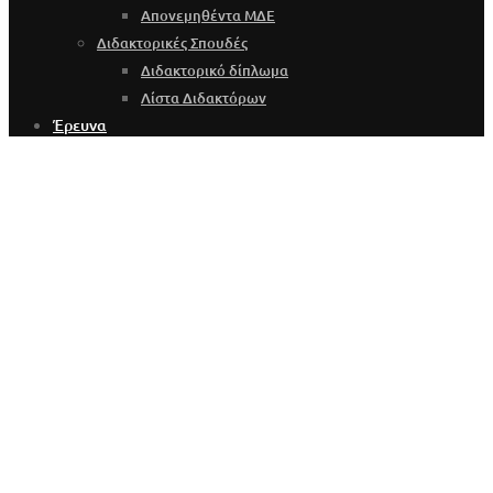
Απονεμηθέντα ΜΔΕ
Διδακτορικές Σπουδές
Διδακτορικό δίπλωμα
Λίστα Διδακτόρων
Έρευνα