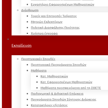
Εργαστήριο Εφαρμοσμένων Μαθηματικών
Διάρθρωση
Τομείς και Επιτροπές Τμήματος
Μητρώο Εκλεκτόρων
Πολιτική Διασφάλισης Ποιότητας
Χρήσιμα έγγραφα
Εκπαίδευση
Προπτυχιακές Σπουδές
Προπτυχιακά Προγράμματα Σπουδών
Μαθήματα
Κατ. Μαθηματικών
Κατ. Εφαρμοσμένων Μαθηματικών
Μαθήματα προσφερόμενα από τη ΣΘΕΤΕ
Παιδαγωγική & Διδακτική Επάρκεια
Προγράμματα Σπουδών Σύντομης Διάρκειας
Κατατακτήριες εξετάσεις