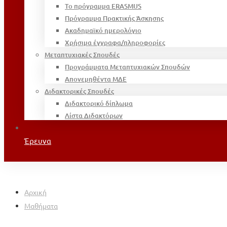
Το πρόγραμμα ERASMUS
Πρόγραμμα Πρακτικής Άσκησης
Ακαδημαϊκό ημερολόγιο
Χρήσιμα έγγραφα/πληροφορίες
Μεταπτυχιακές Σπουδές
Προγράμματα Μεταπτυχιακών Σπουδών
Απονεμηθέντα ΜΔΕ
Διδακτορικές Σπουδές
Διδακτορικό δίπλωμα
Λίστα Διδακτόρων
Έρευνα
Αρχική
Μαθήματα